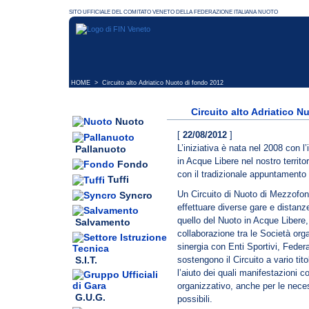
HOME
> Circuito alto Adriatico Nuoto di fondo 2012
Circuito alto Adriatico N
Nuoto
[
22/08/2012
]
L’iniziativa è nata nel 2008 con l
Pallanuoto
in Acque Libere nel nostro territ
Fondo
con il tradizionale appuntamento d
Tuffi
Un Circuito di Nuoto di Mezzofond
Syncro
effettuare diverse gare e distanz
quello del Nuoto in Acque Libere, 
Salvamento
collaborazione tra le Società orga
sinergia con Enti Sportivi, Feder
S.I.T.
sostengono il Circuito a vario ti
l’aiuto dei quali manifestazioni c
organizzativo, anche per le nece
G.U.G.
possibili.