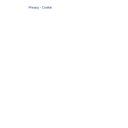
© 2004 Copyright by FIN Veneto - P.Iva 01384031009
Privacy
-
Cookie