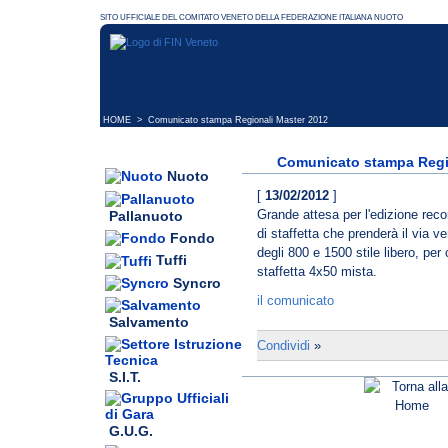
HOME
> Comunicato stampa Regionali Master 2012
Comunicato stampa Regi
Nuoto
[
13/02/2012
]
Grande attesa per l'edizione recor
Pallanuoto
di staffetta che prenderà il via 
Fondo
degli 800 e 1500 stile libero, pe
Tuffi
staffetta 4x50 mista.
Syncro
il comunicato
Salvamento
Condividi
»
S.I.T.
G.U.G.