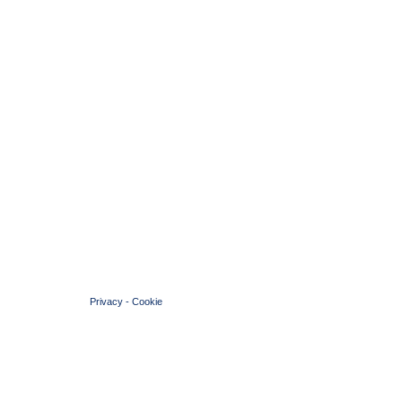
© 2004 Copyright by FIN Veneto - P.Iva 01384031009
Privacy
-
Cookie