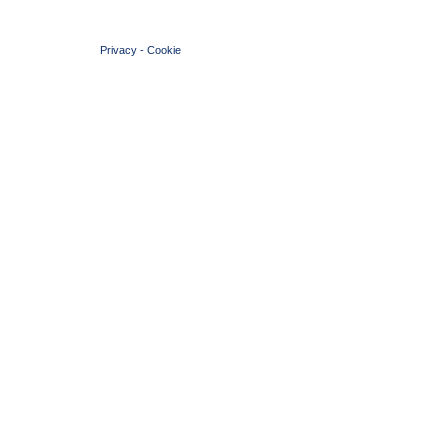
© 2004 Copyright by FIN Veneto - P.Iva 01384031009
Privacy
-
Cookie