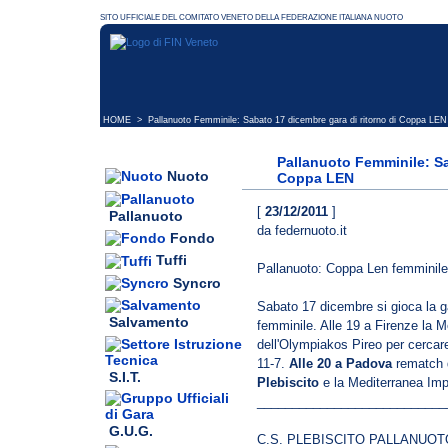
HOME
> Pallanuoto Femminile: Sabato 17 dicembre gara di ritorno di Coppa LEN
Pallanuoto Femminile: Sa
Nuoto
Coppa LEN
[
23/12/2011
]
Pallanuoto
da federnuoto.it
Fondo
Tuffi
Pallanuoto: Coppa Len femminile. 
Syncro
Sabato 17 dicembre si gioca la gar
Salvamento
femminile. Alle 19 a Firenze la M
dell'Olympiakos Pireo per cercare d
11-7.
Alle 20 a Padova
rematch d
S.I.T.
Plebiscito
e la Mediterranea Impe
___________________________
G.U.G.
C.S. PLEBISCITO PALLANUOT