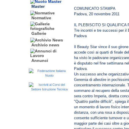
Master
COMUNICATO STAMPA
Padova, 20 novembre 2011
Normative
IL PLEBISCITO SI QUALIFICA
Tre incontri e tre successi per i
Gallerie
Padova
Archivio news
Il Beauty Star vince il suo girone
accede così ai quarti di finale 
ha visto le padovane organizzare
Annunci
è disputato nel fine settimana nel
Padova.
Un successo anche organizzativo,
Geremia di allestire in pochissim
concentramento internazionale. Tre
sommano al recupero della sesta 
sera contro Imperia, diretta conco
"Quattro partite difficili", spieg
un momento di lavoro fisico intens
distanza, con una rosa a disposiz
consente sufficiente turnover e u
maggior parte dei casi oltre a gi
particolare il successo contro Impe