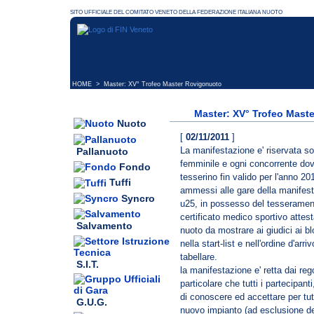
HOME
> Master: XV° Trofeo Master Rovigonuoto
Master: XV° Trofeo Mast
Nuoto
[
02/11/2011
]
La manifestazione e' riservata so
Pallanuoto
femminile e ogni concorrente dov
Fondo
tesserino fin valido per l'anno 20
Tuffi
ammessi alle gare della manifesta
Syncro
u25, in possesso del tesserame
certificato medico sportivo attesta
Salvamento
nuoto da mostrare ai giudici ai bl
nella start-list e nell'ordine d'a
tabellare.
S.I.T.
la manifestazione e' retta dai reg
particolare che tutti i partecipanti
di conoscere ed accettare per tutt
G.U.G.
nuovo impianto (ad esclusione del