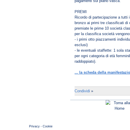
pagamenti sul piano vasca.
PREMI
Ricordo di partecipazione a tutti 
bronzo ai primi tre classificati d
premiate le prime 10 società clas
per la classifica società vengono
- i primi otto piazzamenti individ
esclusi)
- le eventuali staffette: 1 sola st
per ogni categoria di età femminil
raddoppiato).
... la scheda della manifestazi
Condividi
»
© 2004 Copyright by FIN Veneto - P.Iva 01384031009
Privacy
-
Cookie