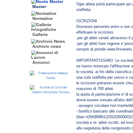
Ogni atleta potrà partecipare ad 
Master
staffetta
Normative
ISCRIZIONI
Dovranno pervenire entro e non ol
effettuare le iscrizioni:
Gallerie
-per gli atleti veneti attraverso i
-per gli atleti fuori regione e' 
Archivio news
sempre al portale www.finveneto.o
IMPORTANTISSIMO: Le società pot
Annunci
se hanno rinnovato l'affiliazione a
le società, ai fini della classific
una sola staffetta per sesso e ca
le iscrizioni potranno essere chi
massimo di 700 atleti.
la quota di partecipazione e' di e
dovrà essere versata all'atto dell
- assegno circolare non trasferibi
- bonifico bancario alle coordina
(iban it26t08986122010260000322
società e nr. atleti iscritti, ed i
alla segreteria della rovigonuoto