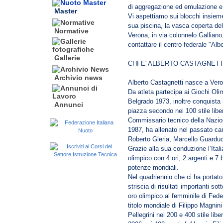
di aggregazione ed emulazione e 
Master
Vi aspettiamo sui blocchi insieme
sua piscina, la vasca coperta del
Normative
Verona, in via colonnelo Galliano,
contattare il centro federale "Alb
Gallerie
CHI E' ALBERTO CASTAGNETT
Archivio news
Alberto Castagnetti nasce a Veron
Da atleta partecipa ai Giochi Oli
Belgrado 1973, inoltre conquista nu
Annunci
piazza secondo nei 100 stile libe
Commissario tecnico della Naziona
1987, ha allenato nel passato cam
Roberto Gleria, Marcello Guardu
Grazie alla sua conduzione l’Itali
olimpico con 4 ori, 2 argenti e 7 
potenze mondiali.
Nel quadriennio che ci ha portato
striscia di risultati importanti so
oro olimpico al femminile di Feder
titolo mondiale di Filippo Magnini 
Pellegrini nei 200 e 400 stile li