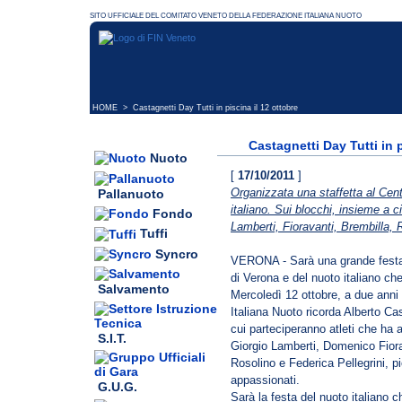
HOME
> Castagnetti Day Tutti in piscina il 12 ottobre
Castagnetti Day Tutti in p
Nuoto
[
17/10/2011
]
Organizzata una staffetta al Cen
Pallanuoto
italiano. Sui blocchi, insieme a c
Fondo
Lamberti, Fioravanti, Brembilla, Ro
Tuffi
Syncro
VERONA - Sarà una grande festa. 
di Verona e del nuoto italiano ch
Salvamento
Mercoledì 12 ottobre, a due anni
Italiana Nuoto ricorda Alberto Cas
cui parteciperanno atleti che ha
S.I.T.
Giorgio Lamberti, Domenico Fiora
Rosolino e Federica Pellegrini, pic
appassionati.
G.U.G.
Sarà la festa del nuoto italiano