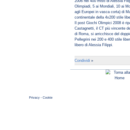
2006 nei 400 misti di Alessia Filip
Olimpiadi, 5 ai Mondiali, 10 ai Mo
agli Europei in vasca corta) di M
continentale della 4x200 stile lib
Il post Giochi Olimpici 2008 è ripa
Castagnetti, il CT più vincente de
di Roma, si arricchisce del dopp
Pellegrini nei 200 e 400 stile libe
libero di Alessia Filippi.
Condividi
»
© 2004 Copyright by FIN Veneto - P.Iva 01384031009
Privacy
-
Cookie