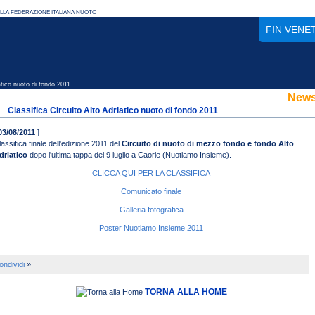
FIN VENE
tico nuoto di fondo 2011
New
Classifica Circuito Alto Adriatico nuoto di fondo 2011
03/08/2011
]
lassifica finale dell'edizione 2011 del
Circuito di nuoto di mezzo fondo e fondo Alto
driatico
dopo l'ultima tappa del 9 luglio a Caorle (Nuotiamo Insieme).
CLICCA QUI PER LA CLASSIFICA
Comunicato finale
Galleria fotografica
Poster Nuotiamo Insieme 2011
ondividi
»
TORNA ALLA HOME