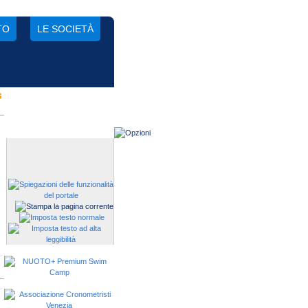
TO
LE SOCIETÀ
s
Gestisci una società?
Devi iscrivere i tuoi atleti alle
manifestazioni?