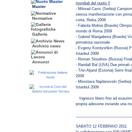
mondiali del nuoto !!
Master
- Milorad Cavic (Serbia) Campio
stessa manifestazione con prim
Normative
corta, Rieka 2008
- Fabiola Molina (Brasile) Olimpi
mondo di Roma 2009
Gallerie
- Gabriel Mangabeira (Brasile) 
primatista nazionale
Archivio news
- Evgeny Korotyshkin (Russia) P
Istanbul 2009
- Roman Sloudnov (Russia) Fina
Annunci
- Randall Bal (USA) Due primat
- Triin Aljand (Estonia) Semi fin
2009
- Miroslava Najdanovski (Serbia)
Istanbul 2009
Ingresso libero fino ad esaurime
propria adesione inviando una m
___________________________
SABATO 12 FEBBRAIO 2011
In collaborazione con FIN VEN