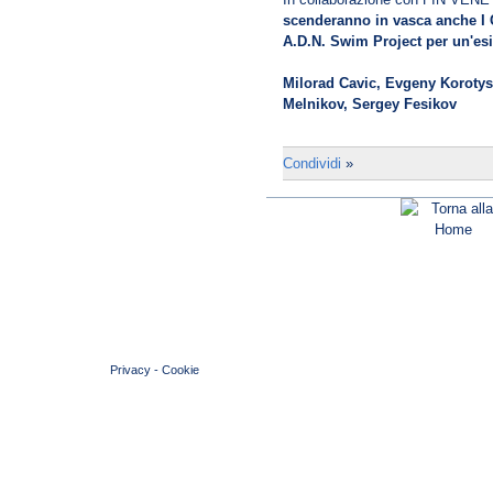
scenderanno in vasca anche I 
A.D.N. Swim Project per un'esib
Milorad Cavic, Evgeny Korotys
Melnikov, Sergey Fesikov
Condividi
»
© 2004 Copyright by FIN Veneto - P.Iva 01384031009
Privacy
-
Cookie