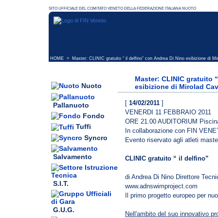
HOME
> Master: CLINIC gratuito “ il delfino” con Andrea Di Nino esibizione di Miro
Master: CLINIC gratuito “
Nuoto
esibizione di Mirolad Cavic
[
14/02/2011
]
Pallanuoto
VENERDI 11 FEBBRAIO 2011
Fondo
ORE 21.00 AUDITORIUM Pisci
Tuffi
In collaborazione con FIN VEN
Syncro
Evento riservato agli atleti maste
Salvamento
CLINIC gratuito “ il delfino”
di Andrea Di Nino Direttore Te
S.I.T.
www.adnswimproject.com
Il primo progetto europeo per nuot
G.U.G.
Nell'ambito del suo innovativo pro