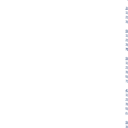
1
1
2
3
5
1
2
3
7
5
1
2
3
5
7
4
1
2
3
5)
(
5
3