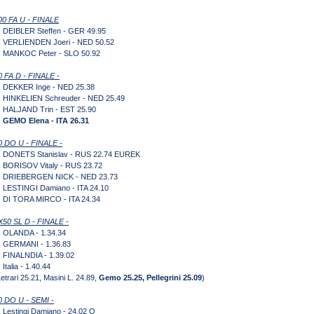
00 FA U - FINALE
) DEIBLER Steffen - GER 49.95
) VERLIENDEN Joeri - NED 50.52
) MANKOC Peter - SLO 50.92
0 FA D - FINALE -
) DEKKER Inge - NED 25.38
) HINKELIEN Schreuder - NED 25.49
) HALJAND Trin - EST 25.90
) GEMO Elena - ITA 26.31
0 DO U - FINALE -
) DONETS Stanislav - RUS 22.74 EUREK
) BORISOV Vitaly - RUS 23.72
) DRIEBERGEN NICK - NED 23.73
) LESTINGI Damiano - ITA 24.10
) DI TORA MIRCO - ITA 24.34
X50 SL D - FINALE -
) OLANDA - 1.34.34
) GERMANI - 1.36.83
) FINALNDIA - 1.39.02
 Italia - 1.40.44
Letrari 25.21, Masini L. 24.89,
Gemo 25.25, Pellegrini 25.09
)
0 DO U - SEMI -
) Lestingi Damiano - 24.02 Q