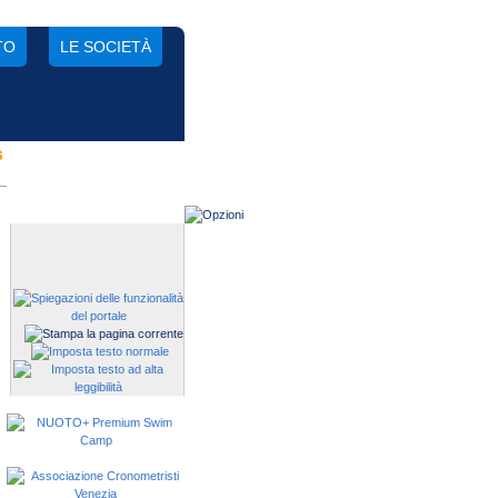
TO
LE SOCIETÀ
s
Gestisci una società?
Devi iscrivere i tuoi atleti alle
manifestazioni?