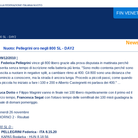
FIN VENE
00 SL - DAY2
New
Nuoto: Pellegrini oro negli 800 SL - DAY2
09/12/2010
]
.
Federica Pellegrini
vince gli 800 libero grazie alla prova disputata in mattinata perchè
nserita senza tempo di iscrizione nella batteria più lenta. "Sono molto contenta perché sono
iuscita a nuotare in negative split, a cambiare ritmo ai 400. Gli 800 sono una distanza che
omincio a conoscere, ma la strada è ancora lunga. Procedo a piccoli passi, come quando
a piccola ho iniziato a fare i 100 e 200 e Alberto Castegnetti mi parlava dei 400." ...
uca Dotto
e Filippo Magnini vanno in finale nei 100 libero rispettivamente con il primo ed il
erzo tempo,
Francesca Segat
con l'ottavo tempo delle semifinali dei 100 misti guadagna la
inale di domani pomeriggio.
enerdi 26 novembre
IORNO 2 - Risultati
00 SL D -
) PELLEGRINI Federica - ITA 8.15.20
) KAPAS Boglarka - HUN 8.18.56