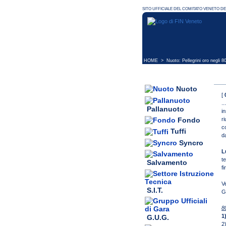
HOME
> Nuoto: Pellegrini oro negli 8
Nuoto
[
..
Pallanuoto
i
r
Fondo
c
Tuffi
d
Syncro
L
t
Salvamento
f
V
S.I.T.
G
8
1
G.U.G.
2