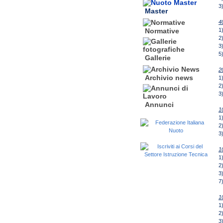
3
Master
4
1
Normative
2
3
5
Gallerie
2
Archivio news
1
2
3
Annunci
1
1
2
3
1
1
2
3
7
1
1
2
3