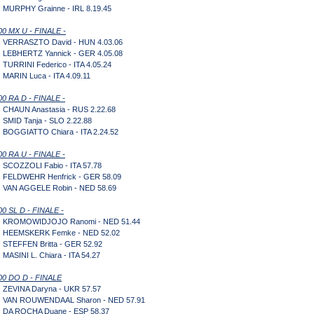
) MURPHY Grainne - IRL 8.19.45
00 MX U - FINALE -
) VERRASZTO David - HUN 4.03.06
) LEBHERTZ Yannick - GER 4.05.08
) TURRINI Federico - ITA 4.05.24
) MARIN Luca - ITA 4.09.11
00 RA D - FINALE -
) CHAUN Anastasia - RUS 2.22.68
) SMID Tanja - SLO 2.22.88
) BOGGIATTO Chiara - ITA 2.24.52
00 RA U - FINALE -
) SCOZZOLI Fabio - ITA 57.78
) FELDWEHR Henfrick - GER 58.09
) VAN AGGELE Robin - NED 58.69
00 SL D - FINALE -
) KROMOWIDJOJO Ranomi - NED 51.44
) HEEMSKERK Femke - NED 52.02
) STEFFEN Britta - GER 52.92
) MASINI L. Chiara - ITA 54.27
00 DO D - FINALE
) ZEVINA Daryna - UKR 57.57
) VAN ROUWENDAAL Sharon - NED 57.91
) DA ROCHA Duane - ESP 58.37