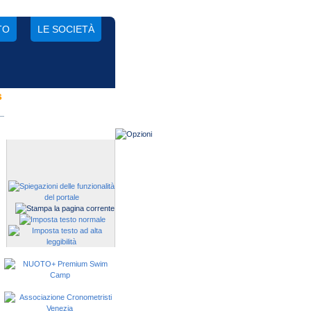
TO
LE SOCIETÀ
s
Gestisci una società?
Devi iscrivere i tuoi atleti alle
manifestazioni?