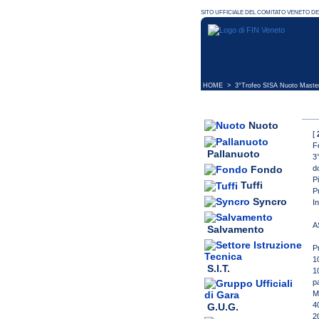
HOME
> 3°Trofeo SISA Nuoto Master
Nuoto
[
F
Pallanuoto
3
d
Fondo
P
Tuffi
P
Syncro
I
A
Salvamento
P
1
S.I.T.
1
p
M
4
G.U.G.
2