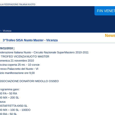
FIN VENE
 - Vicenza
New
3°Trofeo SISA Nuoto Master - Vicenza
26/11/2010
]
ederazione Italiana Nuoto - Circuito Nazionale SuperMasters 2010-2011
° TROFEO VICENZA NUOTO MASTER
omenica 21 novembre 2010
iscina coperta 25 mt. - 10 corsie
resso Palazzetto del Nuoto - VI
nizio manifestazione ore 9,00
SSOCIAZIONE DONATORI MIDOLLO OSSEO
rogramma gare:
00 FA – 50 RA
00 MX – 200 SL
ausa
ISTAFFETTA 4X50 SL
00 MX – 100 SL - 100DO
00 RA – 50 SL