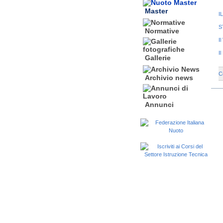
Master
I
S
Normative
I
I
Gallerie
C
Archivio news
Annunci