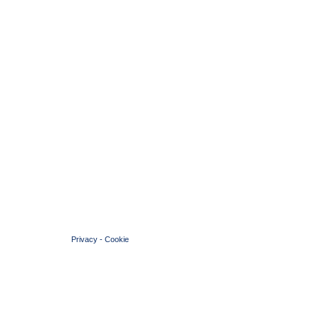
© 2004 Copyright by FIN Veneto - P.Iva 01384031009
Privacy
-
Cookie