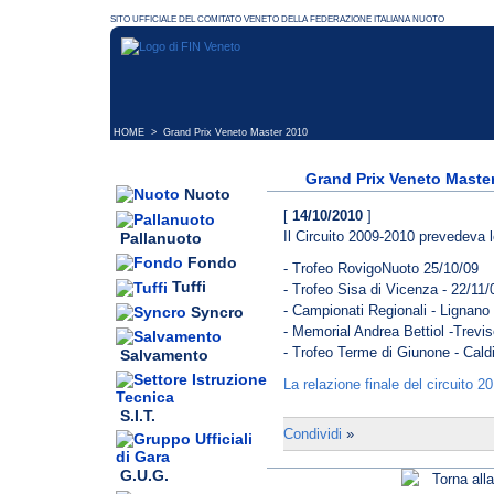
HOME
> Grand Prix Veneto Master 2010
Grand Prix Veneto Maste
Nuoto
[
14/10/2010
]
Il Circuito 2009-2010 prevedeva l
Pallanuoto
Fondo
- Trofeo RovigoNuoto 25/10/09
Tuffi
- Trofeo Sisa di Vicenza - 22/11/
- Campionati Regionali - Lignano
Syncro
- Memorial Andrea Bettiol -Trevi
- Trofeo Terme di Giunone - Cald
Salvamento
La relazione finale del circuito 2
S.I.T.
Condividi
»
G.U.G.