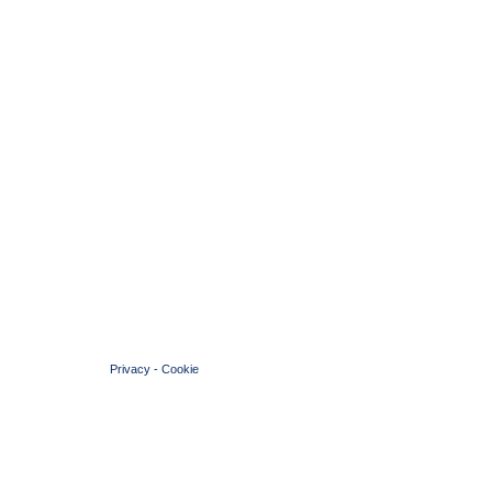
© 2004 Copyright by FIN Veneto - P.Iva 01384031009
Privacy
-
Cookie