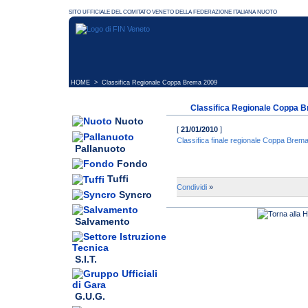
HOME
> Classifica Regionale Coppa Brema 2009
Classifica Regionale Coppa 
Nuoto
[
21/01/2010
]
Classifica finale regionale Coppa Brem
Pallanuoto
Fondo
Tuffi
Condividi
»
Syncro
Salvamento
S.I.T.
G.U.G.