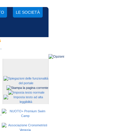
TO
LE SOCIETÀ
s
Gestisci una società?
Devi iscrivere i tuoi atleti alle
manifestazioni?