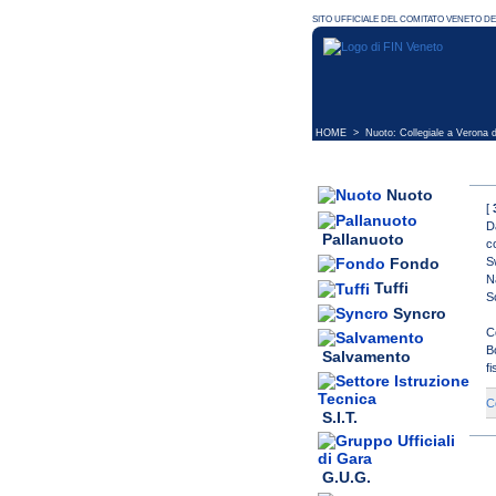
HOME
> Nuoto: Collegiale a Verona da
Nuoto
[
D
Pallanuoto
c
S
Fondo
N
Tuffi
S
Syncro
C
Bo
Salvamento
f
C
S.I.T.
G.U.G.