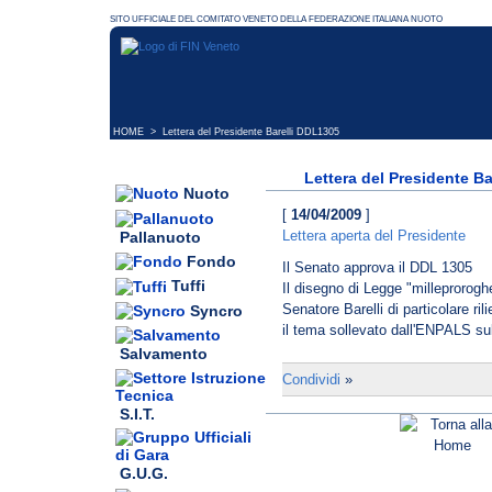
HOME
> Lettera del Presidente Barelli DDL1305
Lettera del Presidente B
Nuoto
[
14/04/2009
]
Lettera aperta del Presidente
Pallanuoto
Fondo
Il Senato approva il DDL 1305
Tuffi
Il disegno di Legge "milleprorog
Senatore Barelli di particolare ril
Syncro
il tema sollevato dall'ENPALS sull
Salvamento
Condividi
»
S.I.T.
G.U.G.