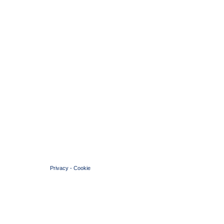
© 2004 Copyright by FIN Veneto - P.Iva 01384031009
Privacy
-
Cookie