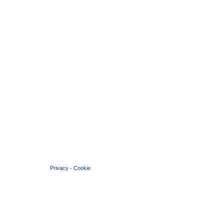
© 2004 Copyright by FIN Veneto - P.Iva 01384031009
Privacy
-
Cookie