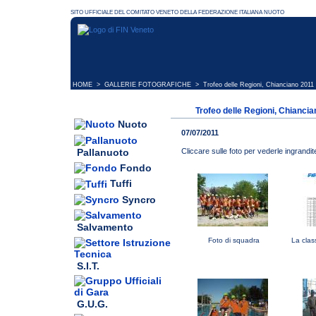
HOME
>
GALLERIE FOTOGRAFICHE
> Trofeo delle Regioni, Chianciano 2011
Trofeo delle Regioni, Chianci
Nuoto
07/07/2011
Pallanuoto
Cliccare sulle foto per vederle ingrandit
Fondo
Tuffi
Syncro
Salvamento
Foto di squadra
La class
S.I.T.
G.U.G.