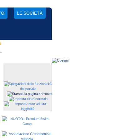
TO
LE SOCIETÀ
e
Gestisci una società?
Devi iscrivere i tuoi atleti alle
manifestazioni?