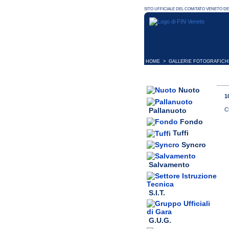
HOME
>
GALLERIE FOTOGRAFICH
Nuoto
1
Pallanuoto
C
Fondo
Tuffi
Syncro
Salvamento
S.I.T.
G.U.G.