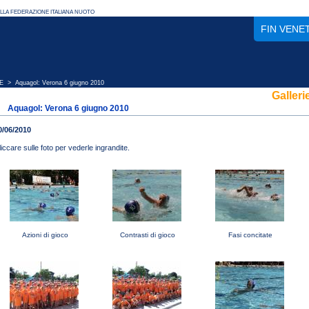
FIN VENE
E
> Aquagol: Verona 6 giugno 2010
Galleri
Aquagol: Verona 6 giugno 2010
0/06/2010
liccare sulle foto per vederle ingrandite.
Azioni di gioco
Contrasti di gioco
Fasi concitate