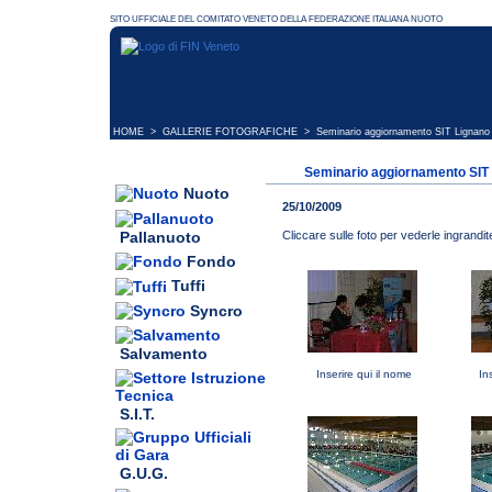
HOME
>
GALLERIE FOTOGRAFICHE
> Seminario aggiornamento SIT Lignano 
Seminario aggiornamento SIT 
Nuoto
25/10/2009
Pallanuoto
Cliccare sulle foto per vederle ingrandit
Fondo
Tuffi
Syncro
Salvamento
Inserire qui il nome
In
S.I.T.
G.U.G.