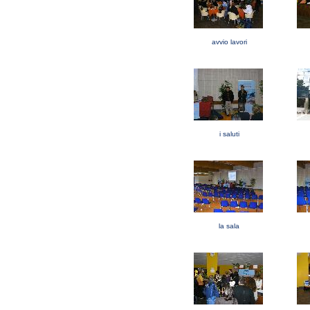
avvio lavori
i saluti
la sala