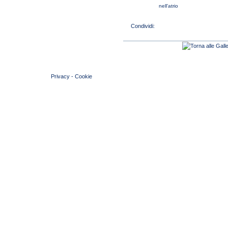
nell'atrio
© 2004 Copyright by FIN Veneto - P.Iva 01384031009
Privacy
-
Cookie