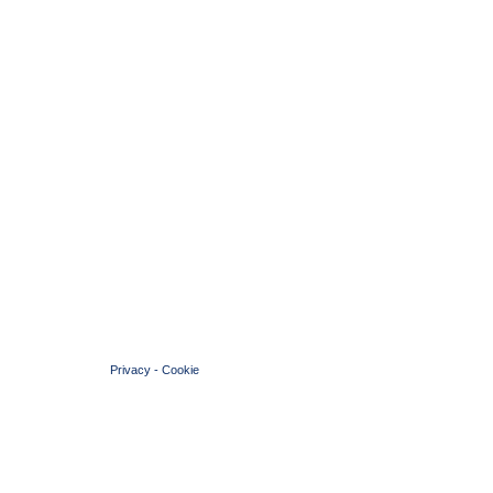
© 2004 Copyright by FIN Veneto - P.Iva 01384031009
Privacy
-
Cookie