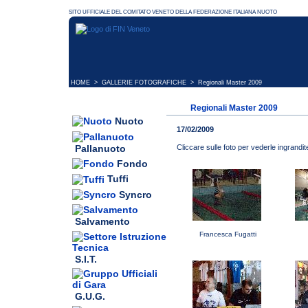
HOME
>
GALLERIE FOTOGRAFICHE
> Regionali Master 2009
Regionali Master 2009
Nuoto
17/02/2009
Pallanuoto
Cliccare sulle foto per vederle ingrandit
Fondo
Tuffi
Syncro
Salvamento
Francesca Fugatti
S.I.T.
G.U.G.