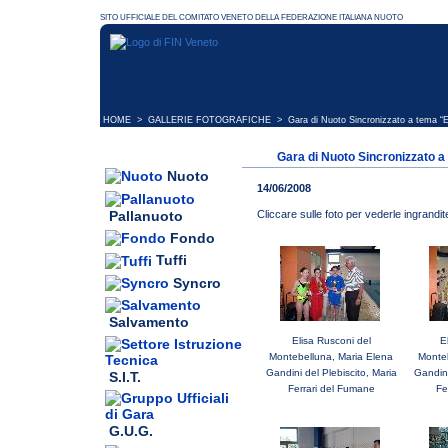
HOME
>
GALLERIE FOTOGRAFICHE
> Gara di Nuoto Sincronizzato a tema “Es
Gara di Nuoto Sincronizzato a
Nuoto
14/06/2008
Pallanuoto
Cliccare sulle foto per vederle ingrandit
Fondo
Tuffi
Syncro
Salvamento
Elisa Rusconi del
E
Montebelluna, Maria Elena
Monteb
Gandini del Plebiscito, Maria
Gandini
S.I.T.
Ferrari del Fumane
Fe
G.U.G.