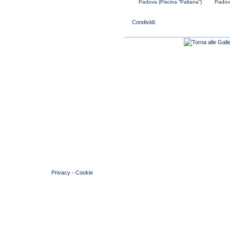
Padova (Piscina “Paltana”)
Padova
© 2004 Copyright by FIN Veneto - P.Iva 01384031009
Privacy
-
Cookie