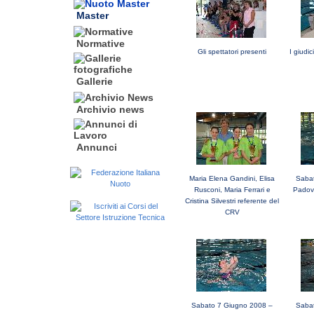
Master
Normative
Gli spettatori presenti
I giudi
Gallerie
Archivio news
Annunci
Maria Elena Gandini, Elisa
Saba
Rusconi, Maria Ferrari e
Padova
Cristina Silvestri referente del
CRV
Sabato 7 Giugno 2008 –
Saba