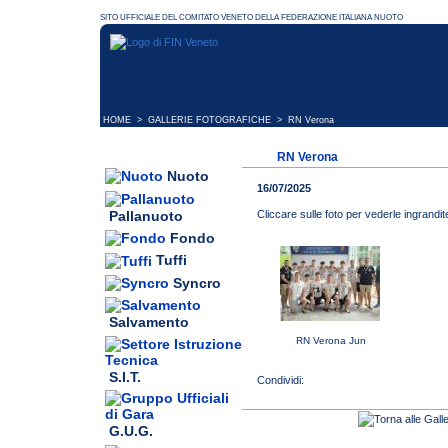
HOME
>
GALLERIE FOTOGRAFICHE
> RN Verona
RN Verona
Nuoto
16/07/2025
Pallanuoto
Cliccare sulle foto per vederle ingrandit
Fondo
Tuffi
Syncro
Salvamento
RN Verona Jun
S.I.T.
G.U.G.