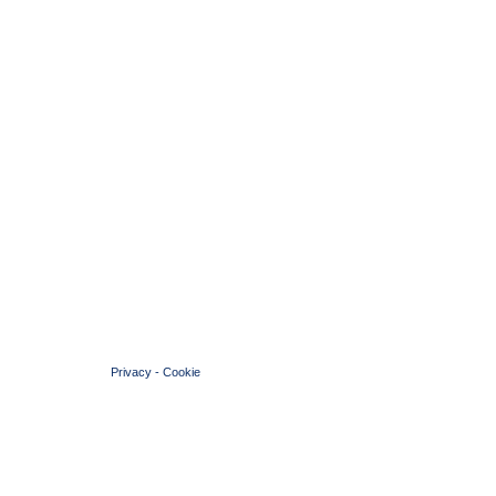
© 2004 Copyright by FIN Veneto - P.Iva 01384031009
Privacy
-
Cookie