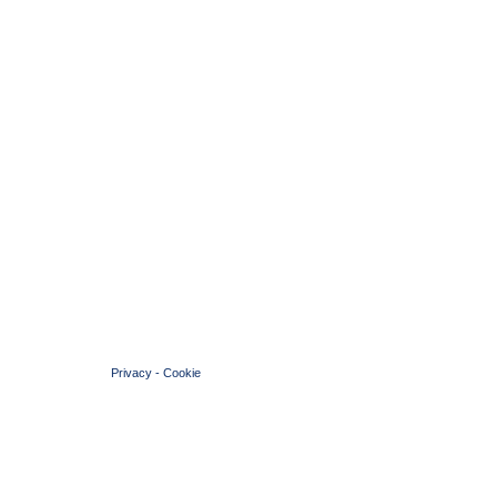
© 2004 Copyright by FIN Veneto - P.Iva 01384031009
Privacy
-
Cookie