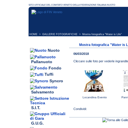
HOME
>
GALLERIE FOTOGRAFICHE
> Mostra fotografica "Water is Life"
Mostra fotografica "Water is L
Nuoto
06/03/2018
Pallanuoto
Cliccare sulle foto per vederle ingrandit
Fondo
Tuffi
Syncro
Salvamento
Locandina Evento
Pann
S.I.T.
G.U.G.