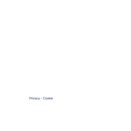
© 2004 Copyright by FIN Veneto - P.Iva 01384031009
Privacy
-
Cookie