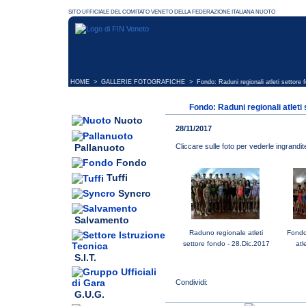
HOME
>
GALLERIE FOTOGRAFICHE
> Fondo: Raduni regionali atleti settore 
Fondo: Raduni regionali atleti
Nuoto
28/11/2017
Pallanuoto
Cliccare sulle foto per vederle ingrandit
Fondo
Tuffi
Syncro
Salvamento
Raduno regionale atleti
Fondo
settore fondo - 28.Dic.2017
atl
S.I.T.
G.U.G.