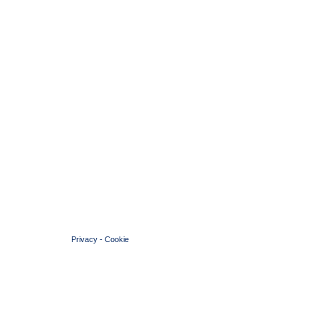
© 2004 Copyright by FIN Veneto - P.Iva 01384031009
Privacy
-
Cookie