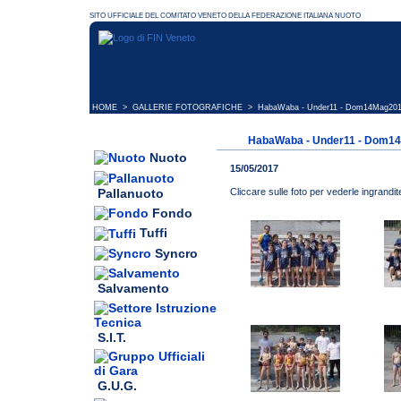
HOME
>
GALLERIE FOTOGRAFICHE
> HabaWaba - Under11 - Dom14Mag20
HabaWaba - Under11 - Dom
Nuoto
15/05/2017
Pallanuoto
Cliccare sulle foto per vederle ingrandit
Fondo
Tuffi
Syncro
Salvamento
S.I.T.
G.U.G.