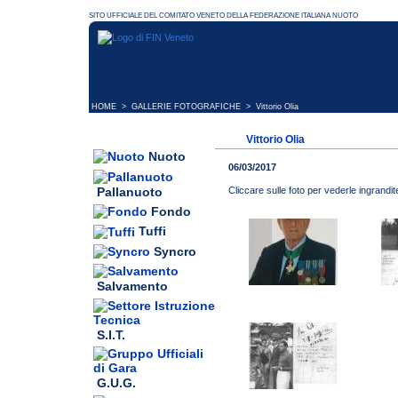
HOME
>
GALLERIE FOTOGRAFICHE
> Vittorio Olia
Vittorio Olia
Nuoto
06/03/2017
Pallanuoto
Cliccare sulle foto per vederle ingrandit
Fondo
Tuffi
Syncro
Salvamento
S.I.T.
G.U.G.