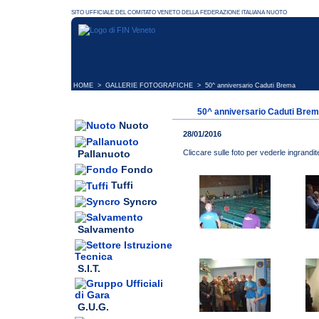
HOME
>
GALLERIE FOTOGRAFICHE
> 50^ anniversario Caduti Brema
50^ anniversario Caduti Bre
Nuoto
28/01/2016
Pallanuoto
Cliccare sulle foto per vederle ingrandit
Fondo
Tuffi
Syncro
Salvamento
S.I.T.
G.U.G.