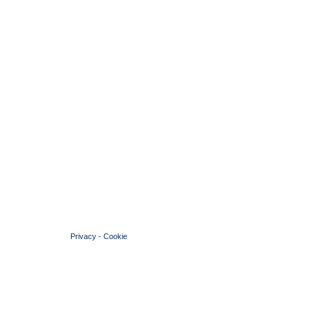
© 2004 Copyright by FIN Veneto - P.Iva 01384031009
Privacy
-
Cookie