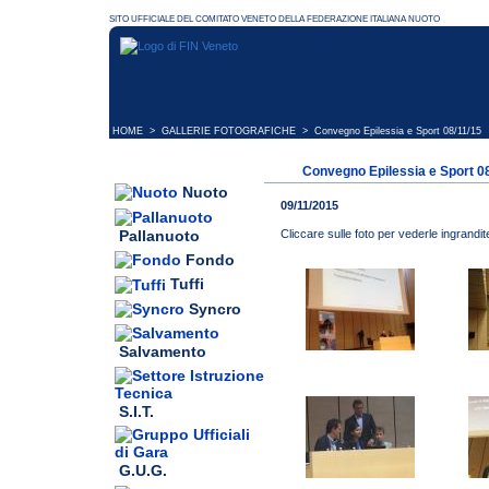
HOME
>
GALLERIE FOTOGRAFICHE
> Convegno Epilessia e Sport 08/11/15
Convegno Epilessia e Sport 0
Nuoto
09/11/2015
Pallanuoto
Cliccare sulle foto per vederle ingrandit
Fondo
Tuffi
Syncro
Salvamento
S.I.T.
G.U.G.