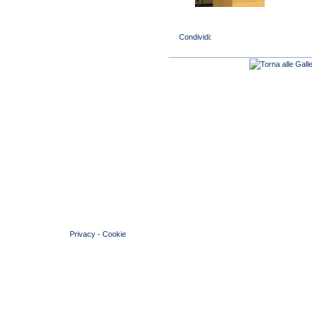
© 2004 Copyright by FIN Veneto - P.Iva 01384031009
Privacy
-
Cookie