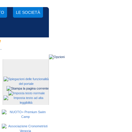
TO
LE SOCIETÀ
e
Gestisci una società?
Devi iscrivere i tuoi atleti alle
manifestazioni?