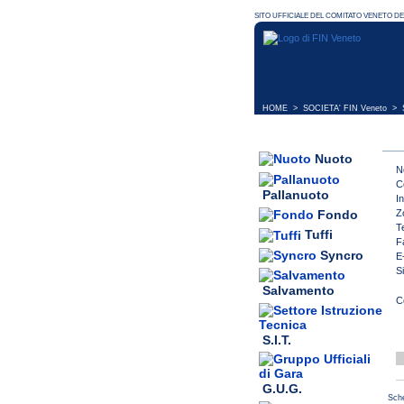
HOME
>
SOCIETA' FIN Veneto
> S
Nuoto
N
C
Pallanuoto
I
Z
Fondo
T
Tuffi
F
Syncro
E
S
Salvamento
S.I.T.
G.U.G.
Sche