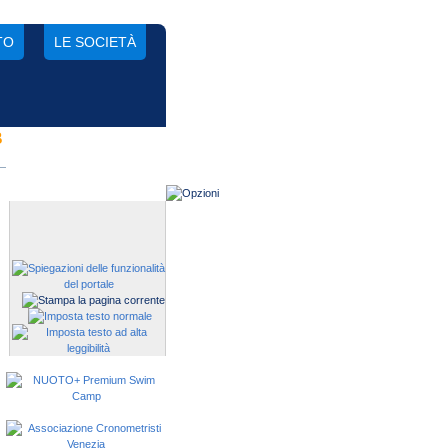
TO
LE SOCIETÀ
B
Gestisci una società?
Devi iscrivere i tuoi atleti alle
manifestazioni?