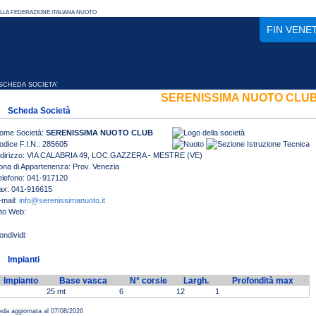
FIN VENE
CHEDA SOCIETA'
SERENISSIMA NUOTO CLU
Scheda Società
ome Società:
SERENISSIMA NUOTO CLUB
odice F.I.N.: 285605
ndirizzo: VIA CALABRIA 49, LOC.GAZZERA - MESTRE (VE)
ona di Appartenenza: Prov. Venezia
elefono: 041-917120
ax: 041-916615
-mail:
info@serenissimanuoto.it
ito Web:
Impianti
Impianto
Base vasca
N° corsie
Largh.
Profondità max
25 mt
6
12
1
da aggiornata al 07/08/2026