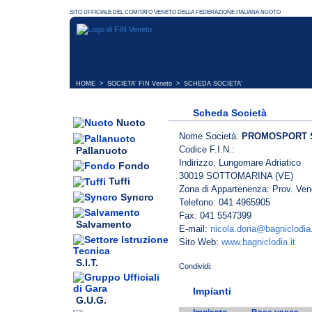
HOME
>
SOCIETA' FIN Veneto
> SCHEDA SOCIETA'
Scheda Società
Nuoto
Nome Società:
PROMOSPORT 
Codice F.I.N.:
Pallanuoto
Indirizzo: Lungomare Adriatico
Fondo
30019 SOTTOMARINA (VE)
Tuffi
Zona di Appartenenza: Prov. Ven
Syncro
Telefono: 041 4965905
Fax: 041 5547399
Salvamento
E-mail:
nicola.doria@bagniclodia.
Sito Web:
www.bagniclodia.it
S.I.T.
Impianti
G.U.G.