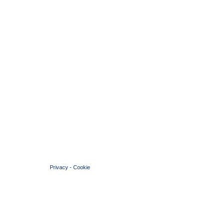
© 2004 Copyright by FIN Veneto - P.Iva 01384031009
Privacy
-
Cookie