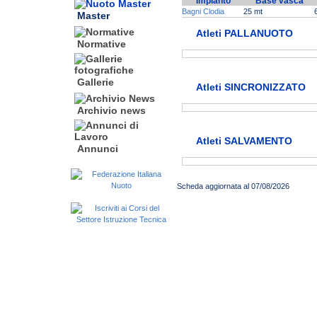
Impianto
Base vasca
Bagni Clodia
25 mt
Master
Atleti PALLANUOTO
Normative
Gallerie
Atleti SINCRONIZZATO
Archivio news
Atleti SALVAMENTO
Annunci
Scheda aggiornata al 07/08/2026