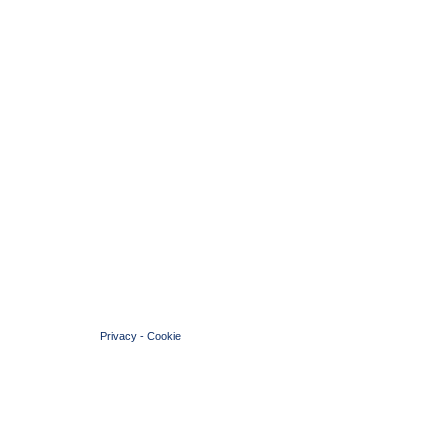
© 2004 Copyright by FIN Veneto - P.Iva 01384031009
Privacy
-
Cookie