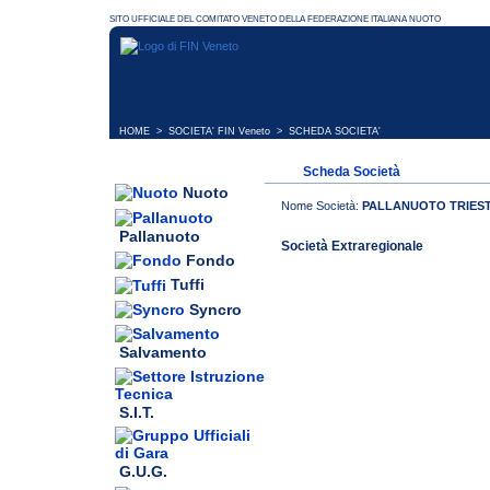
HOME
>
SOCIETA' FIN Veneto
> SCHEDA SOCIETA'
Scheda Società
Nuoto
Nome Società:
PALLANUOTO TRIEST
Pallanuoto
Società Extraregionale
Fondo
Tuffi
Syncro
Salvamento
S.I.T.
G.U.G.